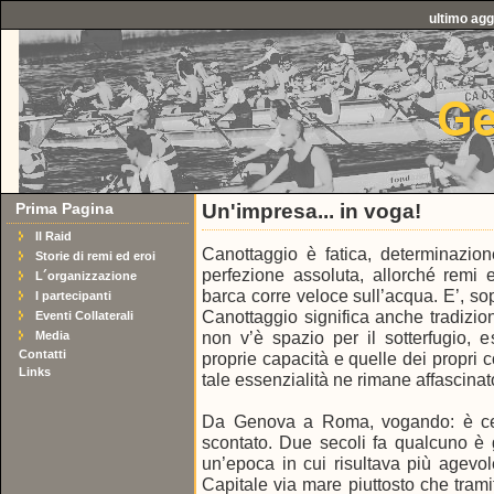
ultimo ag
Prima Pagina
Un'impresa... in voga!
Il Raid
Canottaggio è fatica, determinazion
Storie di remi ed eroi
perfezione assoluta, allorché remi 
L´organizzazione
barca corre veloce sull’acqua. E’, sopr
I partecipanti
Canottaggio significa anche tradizion
Eventi Collaterali
non v’è spazio per il sotterfugio, e
Media
Contatti
proprie capacità e quelle dei propri
Links
tale essenzialità ne rimane affascinato 
Da Genova a Roma, vogando: è cert
scontato. Due secoli fa qualcuno è gi
un’epoca in cui risultava più agevol
Capitale via mare piuttosto che tramite